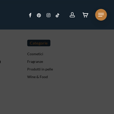
Close
account
facebook
pinterest
instagram
tiktok
Menu
Cart
Categorie
Cosmetici
o
Fragranze
Prodotti in pelle
Wine & Food