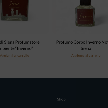
di Siena Profumatore
Profumo Corpo Inverno Not
mbiente “Inverno”
Siena
Aggiungi al carrello
Aggiungi al carrello
Shop