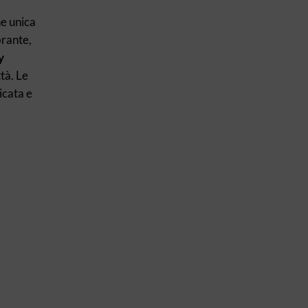
ne unica
brante,
y
tà. Le
icata e
ssun prodotto nel carrello.
Go to shop