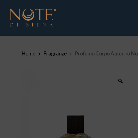
Skip
to
main
content
Home
Fragranze
Profumo Corpo Autunno Not
Zoom