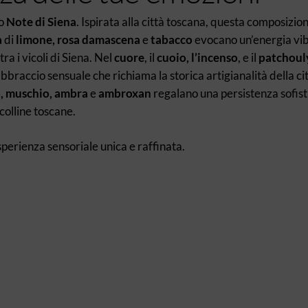
po
Note di Siena
. Ispirata alla città toscana, questa composizio
a
di
limone, rosa damascena
e
tabacco
evocano un’energia vi
a i vicoli di Siena. Nel
cuore
, il
cuoio, l’incenso
, e il
patchoul
braccio sensuale che richiama la storica artigianalità della cit
o, muschio, ambra
e
ambroxan
regalano una persistenza sofist
colline toscane.
sperienza sensoriale unica e raffinata.
Ne