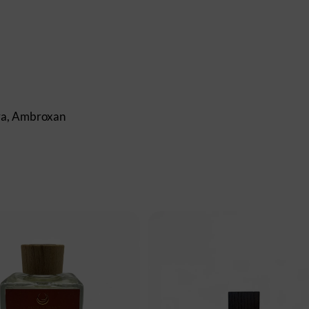
bra, Ambroxan
€
50,00
€
95,00