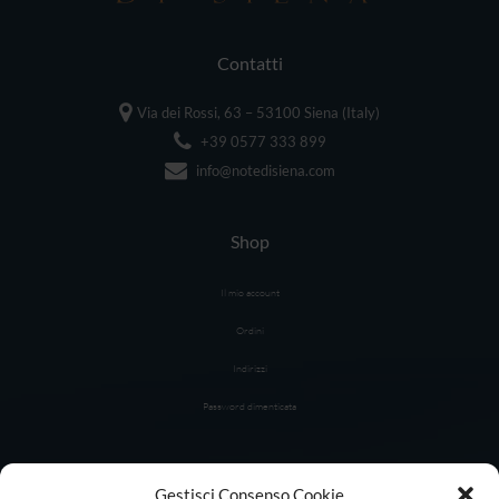
Contatti
Via dei Rossi, 63 – 53100 Siena (Italy)
+39 0577 333 899
info@notedisiena.com
Shop
Il mio account
Ordini
Indirizzi
Password dimenticata
Link Utili
Gestisci Consenso Cookie