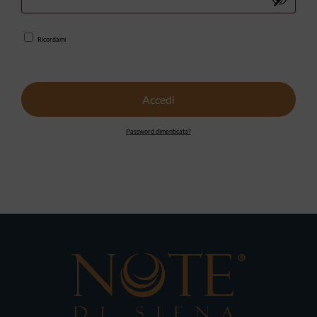
Ricordami
Accedi
Password dimenticata?
Nessun prodotto nel
carrello.
Go to shop