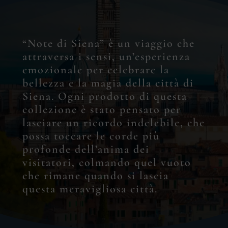
“Note
di
Siena”
è
un
viaggio
che
attraversa
i
sensi,
un’esperienza
emozionale
per
celebrare
la
bellezza
e
la
magia
della
città
di
Siena.
Ogni
prodotto
di
questa
collezione
è
stato
pensato
per
lasciare
un
ricordo
indelebile,
che
possa
toccare
le
corde
più
profonde
dell’anima
dei
visitatori,
colmando
quel
vuoto
che
rimane
quando
si
lascia
Nessun prodotto nel
questa
meravigliosa
città.
carrello.