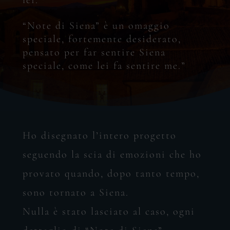
“Note
di
Siena”
è
un
omaggio
speciale,
fortemente
desiderato,
pensato
per
far
sentire
Siena
speciale,
come
lei
fa
sentire
me.”
Ho disegnato l’intero progetto
seguendo la scia di emozioni che ho
provato quando, dopo tanto tempo,
sono tornato a Siena.
Nulla è stato lasciato al caso, ogni