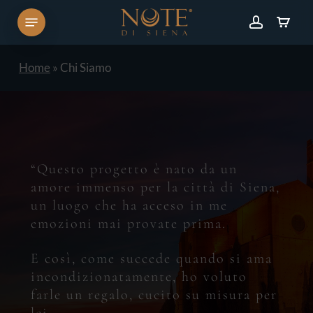
Skip
Menu
to
account
Carrello
Close
Cart
main
content
Home
»
Chi Siamo
“Questo
progetto
è
nato
da
un
amore
immenso
per
la
città
di
Siena,
un
luogo
che
ha
acceso
in
me
emozioni
mai
provate
prima.
E
così,
come
succede
quando
si
ama
incondizionatamente,
ho
voluto
farle
un
regalo,
cucito
su
misura
per
lei.