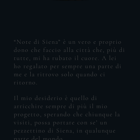
Go to shop
“Note
di
Siena”
è
un
vero
e
proprio
dono
che
faccio
alla
città
che,
più
di
tutte,
mi
ha
rubato
il
cuore.
A
lei
ho
regalato
per
sempre
una
parte
di
me
e
la
ritrovo
solo
quando
ci
ritorno.
Il
mio
desiderio
è
quello
di
arricchire
sempre
di
più
il
mio
progetto,
sperando
che
chiunque
la
visiti,
possa
portare
con
se’
un
pezzettino
di
Siena,
in
qualunque
parte
del
mondo.